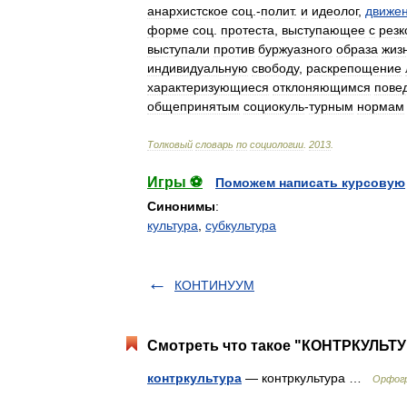
анархистское
соц
.-
полит
.
и
идеолог
,
движе
форме
соц
.
протеста
,
выступающее
с
резк
выступали
против
буржуазного
образа
жиз
индивидуальную
свободу
,
раскрепощение
характеризующиеся
отклоняющимся
пове
общепринятым
социокуль
-
турным
нормам
Толковый
словарь
по
социологии
.
2013
.
Игры ⚽
Поможем написать курсовую
Синонимы
:
культура
,
субкультура
КОНТИНУУМ
Смотреть что такое "КОНТРКУЛЬТУР
контркультура
— контркультура …
Орфогр