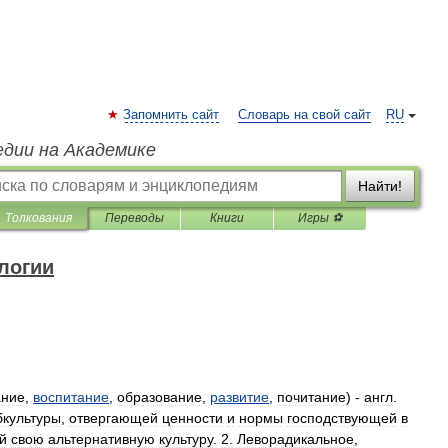
Запомнить сайт
Словарь на свой сайт
RU
едии на Академике
Найти!
Толкования
Переводы
Книги
Игры ⚽
логии
ание
,
воспитание
,
образование
,
развитие
,
почитание
) -
англ
.
бкультуры
,
отвергающей
ценности
и
нормы
господствующей
в
й
свою
альтернативную
культуру
.
2
.
Леворадикальное
,