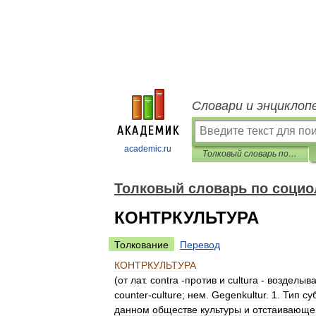
Словари и энциклоп
academic.ru
Толковый словарь по социологии
Толковый словарь по социо
КОНТРКУЛЬТУРА
Толкование
Перевод
КОНТРКУЛЬТУРА
(
от
лат
.
contra
-
против
и
cultura
-
возделыв
counter
-
culture
;
нем
.
Gegenkultur
.
1
.
Тип
су
данном
обществе
культуры
и
отстаивающе