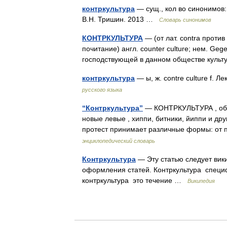
контркультура
— сущ., кол во синонимов: 
В.Н. Тришин. 2013 …
Словарь синонимов
КОНТРКУЛЬТУРА
— (от лат. contra против
почитание) англ. counter culture; нем. Ge
господствующей в данном обществе кул
контркультура
— ы, ж. contre culture f. 
русского языка
“Контркультура”
— КОНТРКУЛЬТУРА , общ
новые левые , хиппи, битники, йиппи и д
протест принимает различные формы: от
энциклопедический словарь
Контркультура
— Эту статью следует вик
оформления статей. Контркультура специф
контркультура это течение …
Википедия