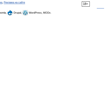
ка
,
Реклама на сайте
18+
omla,
Drupal,
WordPress, MODx.