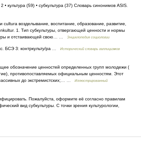
2 • культура (59) • субкультура (37) Словарь синонимов ASIS.
 и cultura возделывание, воспитание, образование, развитие,
genkultur. 1. Тип субкультуры, отвергающей ценности и нормы
ьтуры и отстаивающей свою… …
Энциклопедия социологии
Лекс. БСЭ 3: контркульту/ра …
Исторический словарь галлицизмов
ее обозначение ценностей определенных групп молодежи (
ругие), противопоставляемых официальным ценностям. Этот
 пассивных до экстремистских;… …
Иллюстрированный
ифицировать. Пожалуйста, оформите её согласно правилам
ический вид субкультуры. С точки зрения культурологии,