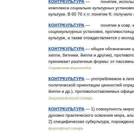
КОНТРКУЛЬТУРА
— понятие, используем
комплекса социально культурных установок
культуре. В 60 70 х гг. понятие К. получи
КОНТРКУЛЬТУРА
— понятие в совр. кул
социокультурных установок, противостоя
культуре, а также отождествляется с моло
КОНТРКУЛЬТУРА
— общее обозначение це
хиппи, битники, йиппи и другие), против
принимает различные формы: от пассивн
Современная энциклопедия
КОНТРКУЛЬТУРА
— употребляемое в лит
политической ориентации ценностей опред
йиппи и др.), противопоставляемых офи
Энциклопедический словарь
КОНТРКУЛЬТУРА
— 1) совокупность миро
духовно практического освоения мира, 
2) специфическая субкультура, порожде
философский словарь