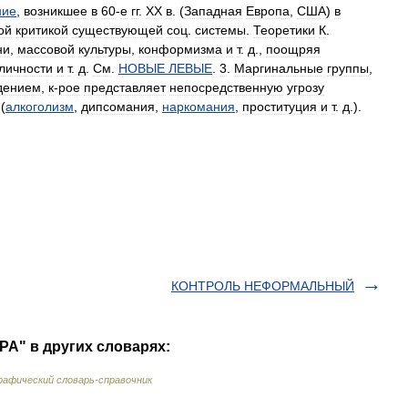
ние
,
возникшее
в
60
-
е
гг
.
XX
в
. (
Западная
Европа
,
США
)
в
ой
критикой
существующей
соц
.
системы
.
Теоретики
К
.
ни
,
массовой
культуры
,
конформизма
и
т
.
д
.,
поощряя
личности
и
т
.
д
.
См
.
НОВЫЕ
ЛЕВЫЕ
.
3
.
Маргинальные
группы
,
дением
,
к
-
рое
представляет
непосредственную
угрозу
(
алкоголизм
,
дипсомания
,
наркомания
,
проституция
и
т
.
д
.).
КОНТРОЛЬ НЕФОРМАЛЬНЫЙ
А" в других словарях:
афический словарь-справочник