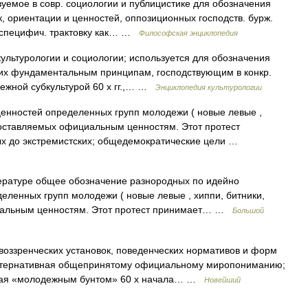
ое в совр. социологии и публицистике для обозначения
, ориентации и ценностей, оппозиционных господств. бурж.
ло специфич. трактовку как… …
Философская энциклопедия
ьтурологии и социологии; используется для обозначения
щих фундаментальным принципам, господствующим в конкр.
дежной субкультурой 60 х гг.,… …
Энциклопедия культурологии
нностей определенных групп молодежи ( новые левые ,
опоставляемых официальным ценностям. Этот протест
ых до экстремистских; общедемократические цели …
ературе общее обозначение разнородных по идейно
еленных групп молодежи ( новые левые , хиппи, битники,
циальным ценностям. Этот протест принимает… …
Большой
воззренческих установок, поведенческих нормативов и форм
альтернативная общепринятому официальному миропониманию;
нная «молодежным бунтом» 60 х начала… …
Новейший